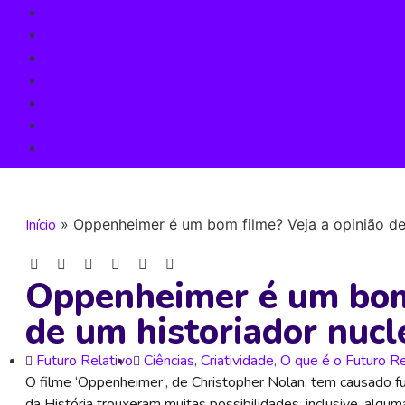
Ciências
Tecnologia
Filosofia na Prática
Criatividade
Business
Todos os posts
Contato
Início
»
Oppenheimer é um bom filme? Veja a opinião de
Oppenheimer é um bom 
de um historiador nucl
Futuro Relativo
Ciências
,
Criatividade
,
O que é o Futuro Re
O filme ‘Oppenheimer’, de Christopher Nolan, tem causado fu
da História trouxeram muitas possibilidades, inclusive, alg