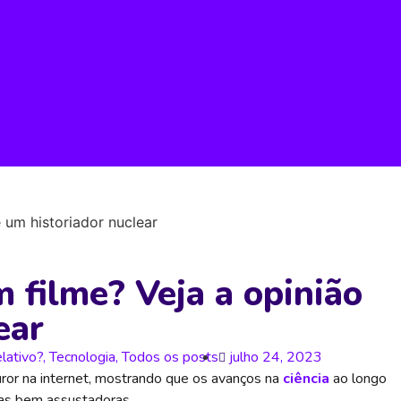
 um historiador nuclear
filme? Veja a opinião
ear
lativo?
,
Tecnologia
,
Todos os posts
julho 24, 2023
ror na internet, mostrando que os avanços na
ciência
ao longo
umas bem assustadoras.