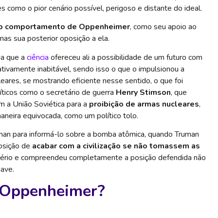
como o pior cenário possível, perigoso e distante do ideal.
no comportamento de Oppenheimer
, como seu apoio ao
as sua posterior oposição a ela.
ia que a
ciência
ofereceu ali a possibilidade de um futuro com
tivamente inabitável, sendo isso o que o impulsionou a
leares, se mostrando eficiente nesse sentido, o que foi
íticos como o secretário de guerra
Henry Stimson
, que
 a União Soviética para a
proibição de armas nucleares
,
maneira equivocada, como um político tolo.
uman para informá-lo sobre a bomba atômica, quando Truman
posição de
acabar com a civilização se não tomassem as
 sério e compreendeu completamente a posição defendida não
ave.
e Oppenheimer?