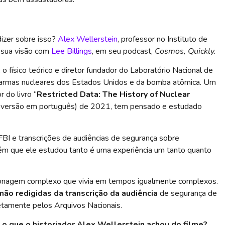
izer sobre isso?
Alex Wellerstein
, professor no Instituto de
 sua visão com
Lee Billings
, em seu podcast,
Cosmos, Quickly.
, o físico teórico e diretor fundador do Laboratório Nacional de
 armas nucleares dos Estados Unidos e da bomba atômica. Um
 do livro “
Restricted Data: The History of Nuclear
e versão em português) de 2021, tem pensado e estudado
FBI e transcrições de audiências de segurança sobre
guém que ele estudou tanto é uma experiência um tanto quanto
sonagem complexo que vivia em tempos igualmente complexos.
não redigidas da transcrição da audiência
de segurança de
etamente pelos Arquivos Nacionais.
 o que o historiador Alex Wellerstein achou do filme?