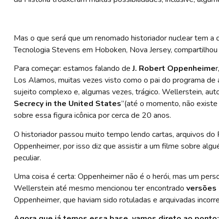
Mas o que será que um renomado historiador nuclear tem a d
Tecnologia Stevens em Hoboken, Nova Jersey, compartilhou
Para começar: estamos falando de
J. Robert Oppenheime
r
Los Alamos, muitas vezes visto como o pai do programa de
sujeito complexo e, algumas vezes, trágico. Wellerstein, autor
Secrecy in the United States
”(até o momento, não exist
sobre essa figura icônica por cerca de 20 anos.
O historiador passou muito tempo lendo cartas, arquivos do 
Oppenheimer, por isso diz que assistir a um filme sobre al
peculiar.
Uma coisa é certa: Oppenheimer não é o herói, mas um per
Wellerstein até mesmo mencionou ter encontrado
versões 
Oppenheimer, que haviam sido rotuladas e arquivadas incorr
Agora que já temos essa base, vamos direto ao ponto: