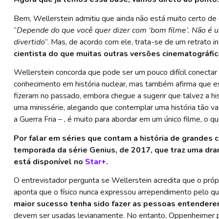
Bem, Wellerstein admitiu que ainda não está muito certo d
“
Depende do que você quer dizer com ‘bom filme’. Não é um 
divertido
“. Mas, de acordo com ele, trata-se de um retrato
cientista do que muitas outras versões cinematográfi
Wellerstein concorda que pode ser um pouco difícil conecta
conhecimento em história nuclear, mas também afirma que e
fizeram no passado, embora chegue a sugerir que talvez a hi
uma minissérie, alegando que contemplar uma história tão va
a Guerra Fria – , é muito para abordar em um único filme, o 
Por falar em séries que contam a história de grandes ci
temporada da série Genius, de 2017, que traz uma dram
está disponível no
Star+
.
O entrevistador pergunta se Wellerstein acredita que o pró
aponta que o físico nunca expressou arrependimento pelo qu
maior sucesso tenha sido fazer as pessoas entender
devem ser usadas levianamente. No entanto, Oppenheimer pr