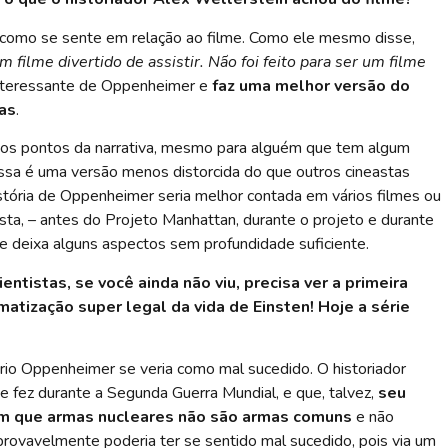
e como se sente em relação ao filme. Como ele mesmo disse,
filme divertido de assistir. Não foi feito para ser um filme
 interessante de Oppenheimer e
faz uma melhor versão do
cas
.
r os pontos da narrativa, mesmo para alguém que tem algum
ssa é uma versão menos distorcida do que outros cineastas
stória de Oppenheimer seria melhor contada em vários filmes ou
sta, – antes do Projeto Manhattan, durante o projeto e durante
que deixa alguns aspectos sem profundidade suficiente.
entistas, se você ainda não viu, precisa ver a primeira
atização super legal da vida de Einsten! Hoje a série
prio Oppenheimer se veria como mal sucedido. O historiador
e fez durante a Segunda Guerra Mundial, e que, talvez,
seu
em que armas nucleares não são armas comuns
e não
ovavelmente poderia ter se sentido mal sucedido, pois via um