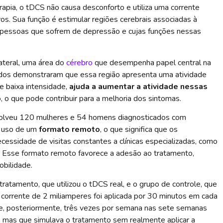
rapia, o tDCS não causa desconforto e utiliza uma corrente
ivos. Sua função é estimular regiões cerebrais associadas à
 pessoas que sofrem de depressão e cujas funções nessas
lateral, uma área do
cérebro
que desempenha papel central na
os demonstraram que essa região apresenta uma atividade
e baixa intensidade,
ajuda a aumentar a atividade nessas
o, o que pode contribuir para a melhoria dos sintomas.
volveu 120 mulheres e 54 homens diagnosticados com
 o uso de um
formato remoto
, o que significa que os
cessidade de visitas constantes a clínicas especializadas, como
 Esse formato remoto favorece a adesão ao tratamento,
bilidade.
tratamento, que utilizou o tDCS real, e o grupo de controle, que
 corrente de 2 miliamperes foi aplicada por 30 minutos em cada
s e, posteriormente, três vezes por semana nas sete semanas
ar, mas que simulava o tratamento sem realmente aplicar a