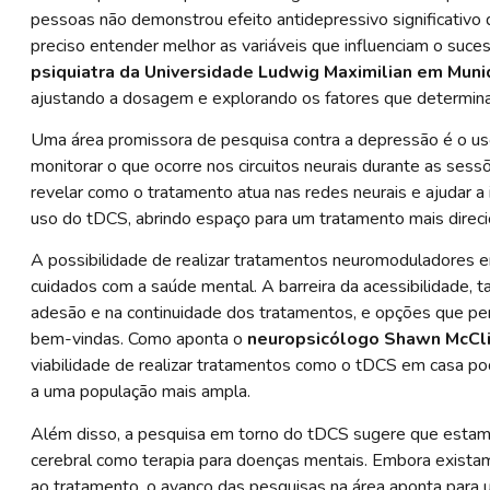
pessoas não demonstrou efeito antidepressivo significativo 
preciso entender melhor as variáveis que influenciam o suc
psiquiatra da Universidade Ludwig Maximilian em Mun
ajustando a dosagem e explorando os fatores que determina
Uma área promissora de pesquisa contra a depressão é o uso
monitorar o que ocorre nos circuitos neurais durante as se
revelar como o tratamento atua nas redes neurais e ajudar a 
uso do tDCS, abrindo espaço para um tratamento mais direci
A possibilidade de realizar tratamentos neuromoduladores em
cuidados com a saúde mental. A barreira da acessibilidade, t
adesão e na continuidade dos tratamentos, e opções que pe
bem-vindas. Como aponta o
neuropsicólogo Shawn McCli
viabilidade de realizar tratamentos como o tDCS em casa po
a uma população mais ampla.
Além disso, a pesquisa em torno do tDCS sugere que estam
cerebral como terapia para doenças mentais. Embora existam
ao tratamento, o avanço das pesquisas na área aponta par