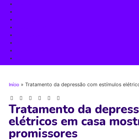
Inteligência Artificial
Ciências
Tecnologia
Filosofia na Prática
Criatividade
Business
Todos os posts
Contato
Início
»
Tratamento da depressão com estímulos elétric
Tratamento da depress
elétricos em casa most
promissores