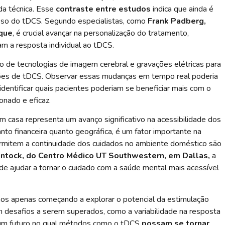
da técnica. Esse
contraste entre estudos
indica que ainda é
esso do tDCS. Segundo especialistas, como
Frank Padberg,
ique
, é crucial avançar na personalização do tratamento,
m a resposta individual ao tDCS.
 de tecnologias de imagem cerebral e gravações elétricas para
ssões de tDCS. Observar essas mudanças em tempo real poderia
identificar quais pacientes poderiam se beneficiar mais com o
onado e eficaz.
 casa representa um avanço significativo na acessibilidade dos
anto financeira quanto geográfica, é um fator importante na
rmitem a continuidade dos cuidados no ambiente doméstico são
ntock, do Centro Médico UT Southwestern, em Dallas,
a
de ajudar a tornar o cuidado com a saúde mental mais acessível
os apenas começando a explorar o potencial da estimulação
 desafios a serem superados, como a variabilidade na resposta
a um futuro no qual métodos como o tDCS
possam se tornar