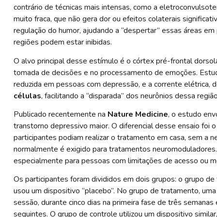
contrário de técnicas mais intensas, como a eletroconvulsote
muito fraca, que não gera dor ou efeitos colaterais significat
regulação do humor, ajudando a “despertar” essas áreas em
regiões podem estar inibidas.
O alvo principal desse estímulo é o córtex pré-frontal dorso
tomada de decisões e no processamento de emoções. Estud
reduzida em pessoas com depressão, e a corrente elétrica, d
células
, facilitando a “disparada” dos neurônios dessa regiã
Publicado recentemente na
Nature Medicine
, o estudo en
transtorno depressivo maior. O diferencial desse ensaio foi
participantes podiam realizar o tratamento em casa, sem a ne
normalmente é exigido para tratamentos neuromoduladores.
especialmente para pessoas com limitações de acesso ou mo
Os participantes foram divididos em dois grupos: o grupo de 
usou um dispositivo “placebo”. No grupo de tratamento, uma
sessão, durante cinco dias na primeira fase de três semana
seguintes. O grupo de controle utilizou um dispositivo simil