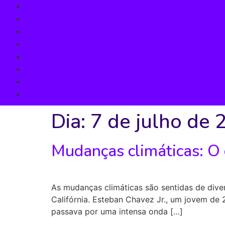
Inteligência Artificial
Ciências
Tecnologia
Filosofia na Prática
Criatividade
Business
Todos os posts
Contato
Dia:
7 de julho de 
Mudanças climáticas: O 
As mudanças climáticas são sentidas de diver
Califórnia. Esteban Chavez Jr., um jovem de 
passava por uma intensa onda […]