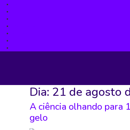
Ciências
Tecnologia
Filosofia na Prática
Criatividade
Business
Todos os posts
Contato
Dia:
21 de agosto 
A ciência olhando para 
gelo