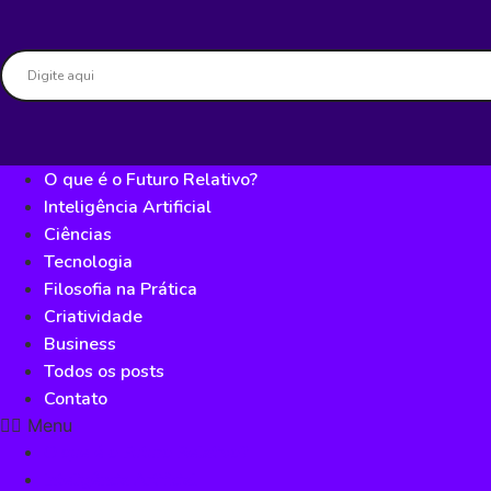
Skip
to
content
O que é o Futuro Relativo?
Inteligência Artificial
Ciências
Tecnologia
Filosofia na Prática
Criatividade
Business
Todos os posts
Contato
Menu
O que é o Futuro Relativo?
Inteligência Artificial