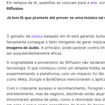
Em tempos de IA, questões se colocam para a
arte
, co
Riffusion.
Já tem IA que promete até prever se uma música vai s
O gerador de
música
baseado em IA está gerando burbur
ferramenta consegue o feito intrigante de gerar música
imagens de áudio
. A princípio, pode parecer contra i
ser surpreendentemente eficaz.
A originalidade e pioneirismo do Riffusion não tardaram
tecnologia. O que começou como um simples hobby se
experimentando a plataforma, com um impacto foi tão 
como Meta, Google e ByteDance mencionaram o aplica
Com o crescente sucesso e reconhecimento, Forsgren 
entretenimento, mas de negócio, decidindo então alçar 
encontraram aliados de peso, como o renomado duo d
em cena e segue como conselheiro da dupla de desen