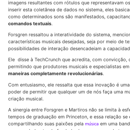
imagens resultantes com rótulos que representavam os s
inserir esta coletânea de dados no sistema, eles bas
como determinados sons são manifestados, capacitand
comandos textuais
.
Forsgren ressaltou a interatividade do sistema, mencio
características musicais desejadas, seja por meio de te
possibilidades de interação desencadeiam a capacida
Ele disse à TechCrunch que acredita, com convicção, q
permitindo que produtores musicais e especialistas e
maneiras completamente revolucionárias
.
Com entusiasmo, ele ressalta que essa inovação é um
poder de permitir que qualquer um de nós faça uma mús
criação musical.
A sinergia entre Forsgren e Martiros não se limita à e
tempos de graduação em Princeton, e essa relação se 
compartilhando suas paixões pela
música
em uma banda 