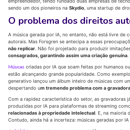
empreendedor, tendo fundado duas empresas de tecnol
sendo um dos pioneiros na
Skydio
, uma startup de dro
O problema dos direitos aut
A música gerada por IA, no entanto, não está livre de 
autorais. Mas Forsgren se antecipa a essas preocupaçõ
não replicar
. Não foi projetado para produzir imitaçõe
consagrados, garantindo assim uma criação genuína
.
Músicas
criadas por IA que soam feitas por humanos ou
estão alcançando grande popularidade. Como exemplo
generativo lançou um álbum inteiro de músicas com u
despertando u
m tremendo problema com a gravador
Com a rapidez característica do setor, as gravadoras
produzidas por IA para plataformas de streaming com
relacionadas à propriedade intelectual
. E, na maioria
Contudo, ainda há a incerteza: músicas geradas por IA 