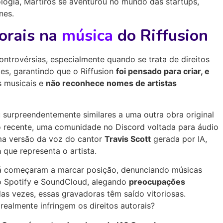
ogia, Martiros se aventurou no mundo das startups,
nes.
orais na
música
do Riffusion
controvérsias, especialmente quando se trata de direitos
es, garantindo que o Riffusion
foi pensado para criar, e
s musicais e
não reconhece nomes de artistas
 surpreendentemente similares a uma outra obra original
 recente, uma comunidade no Discord voltada para áudio
ma versão da voz do cantor
Travis Scott
gerada por IA,
a
que representa o artista.
 já começaram a marcar posição, denunciando músicas
o Spotify e SoundCloud, alegando
preocupações
 das vezes, essas gravadoras têm saído vitoriosas.
realmente infringem os direitos autorais?