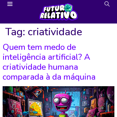
Tag:
criatividade
Quem tem medo de
inteligência artificial? A
criatividade humana
comparada à da máquina