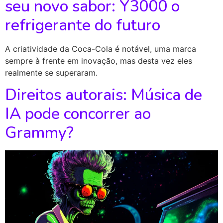
seu novo sabor: Y3000 o
refrigerante do futuro
A criatividade da Coca-Cola é notável, uma marca
sempre à frente em inovação, mas desta vez eles
realmente se superaram.
Direitos autorais: Música de
IA pode concorrer ao
Grammy?